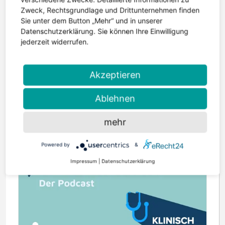
Zweck, Rechtsgrundlage und Drittunternehmen finden
6. Mai 2026 | Lesezeit: 2 Minuten
Sie unter dem Button „Mehr“ und in unserer
Einfälle 177 erschienen – Geschwister im Blickpunkt
Datenschutzerklärung. Sie können Ihre Einwilligung
Die neue Ausgabe der Einfälle ist erschienen. Im
jederzeit widerrufen.
Mittelpunkt steht diesmal ein Thema, das oft zu
wenig Aufmerksamkeit bekommt: die
Akzeptieren
Geschwister von Kindern mit Epilepsie....
weiterlesen
Ablehnen
mehr
Powered by
&
Impressum
|
Datenschutzerklärung