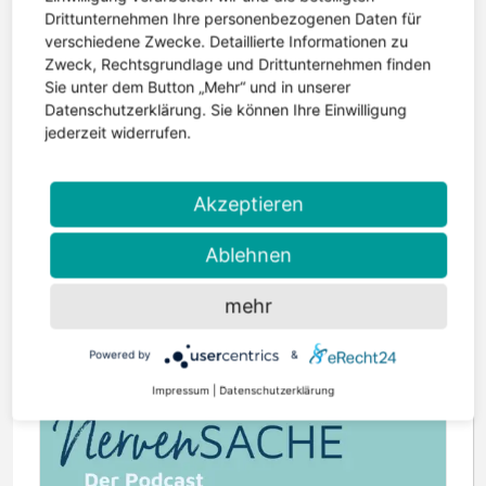
Drittunternehmen Ihre personenbezogenen Daten für
verschiedene Zwecke. Detaillierte Informationen zu
Zweck, Rechtsgrundlage und Drittunternehmen finden
Sie unter dem Button „Mehr“ und in unserer
Datenschutzerklärung. Sie können Ihre Einwilligung
6. Mai 2026 | Lesezeit: 2 Minuten
jederzeit widerrufen.
Einfälle 177 erschienen – Geschwister im Blickpunkt
Die neue Ausgabe der Einfälle ist erschienen. Im
Mittelpunkt steht diesmal ein Thema, das oft zu
Akzeptieren
wenig Aufmerksamkeit bekommt: die
Geschwister von Kindern mit Epilepsie....
Ablehnen
weiterlesen
mehr
Powered by
&
Impressum
|
Datenschutzerklärung