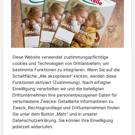
Diese Website verwendet zustimmungspflichtige
cookies und Technologien von Drittanbietern, um
bestimmte Funktionen zu integrieren. Wenn Sie auf die
Schaltfläche „Alle akzeptieren“ klicken, werden diese
6. Mai 2026 | Lesezeit: 2 Minuten
Einfälle 177 erschienen – Geschwister im Blickpunkt
Funktionen aktiviert (Zustimmung). Nach erfolgter
Einwilligung verarbeiten wir und die beteiligten
Die neue Ausgabe der Einfälle ist erschienen. Im
Drittunternehmen Ihre personenbezogenen Daten für
Mittelpunkt steht diesmal ein Thema, das oft zu
verschiedene Zwecke. Detaillierte Informationen zu
wenig Aufmerksamkeit bekommt: die
Zweck, Rechtsgrundlage und Drittunternehmen finden
Sie unter dem Button „Mehr“ und in unserer
Geschwister von Kindern mit Epilepsie....
Datenschutzerklärung. Sie können Ihre Einwilligung
weiterlesen
jederzeit widerrufen.