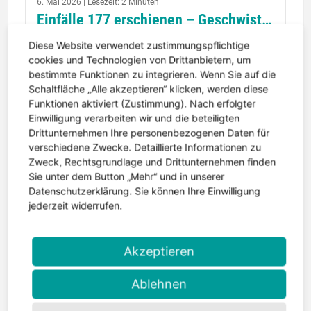
6. Mai 2026 | Lesezeit: 2 Minuten
Einfälle 177 erschienen – Geschwister im Blickpunkt
Die neue Ausgabe der Einfälle ist erschienen. Im
Diese Website verwendet zustimmungspflichtige
Mittelpunkt steht diesmal ein Thema, das oft zu
cookies und Technologien von Drittanbietern, um
bestimmte Funktionen zu integrieren. Wenn Sie auf die
wenig Aufmerksamkeit bekommt: die
Schaltfläche „Alle akzeptieren“ klicken, werden diese
Geschwister von Kindern mit Epilepsie....
Funktionen aktiviert (Zustimmung). Nach erfolgter
weiterlesen
Einwilligung verarbeiten wir und die beteiligten
Drittunternehmen Ihre personenbezogenen Daten für
verschiedene Zwecke. Detaillierte Informationen zu
Zweck, Rechtsgrundlage und Drittunternehmen finden
Sie unter dem Button „Mehr“ und in unserer
Datenschutzerklärung. Sie können Ihre Einwilligung
jederzeit widerrufen.
Akzeptieren
Ablehnen