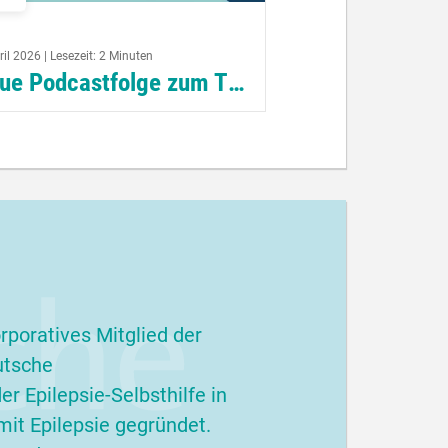
ril 2026 | Lesezeit: 2 Minuten
Neue Podcastfolge zum Thema Epilepsie
 bedeutet die Diagnose Epilepsie
 persönlicher und medizinischer
ht? Welche Untersuchungen helfen
 der Diagnosestellung? Antworten
diese Fragen gibt eine neue...
terlesen
rporatives Mitglied der
utsche
r Epilepsie-Selbsthilfe in
it Epilepsie gegründet.