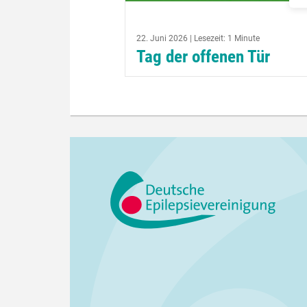
22. Juni 2026 | Lesezeit: 1 Minute
Tag der offenen Tür
Unter dem Motto: Schau einfach m
rein, informiere dich über unsere Ar
und nutze die Möglichkeit einer
individuellen Beratung, lädt der Ver
für Epilepsiekranke...
weiterlesen