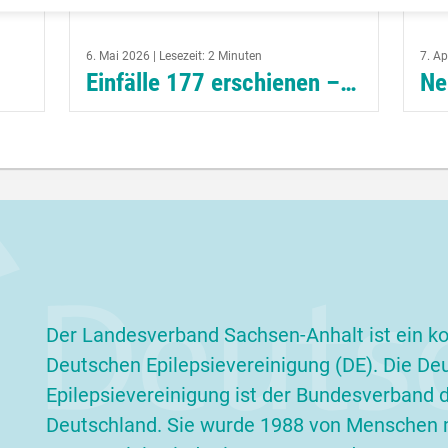
6. Mai 2026 | Lesezeit: 2 Minuten
7. Ap
Einfälle 177 erschienen – Geschwister im Blickpunkt
al
Die neue Ausgabe der Einfälle ist
Was
beit
erschienen. Im Mittelpunkt steht
aus
diesmal ein Thema, das oft zu wenig
Sic
ein
Aufmerksamkeit bekommt: die
bei
Geschwister von Kindern mit
auf 
Epilepsie....
wei
weiterlesen
Der Landesverband Sachsen-Anhalt ist ein ko
Deutschen Epilepsievereinigung (DE). Die De
Epilepsievereinigung ist der Bundesverband de
Deutschland. Sie wurde 1988 von Menschen m