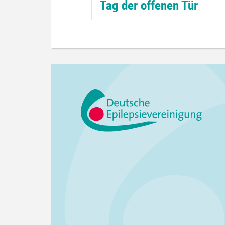
Tag der offenen Tür
Unter dem Motto: Schau einfach m
rein, informiere dich über unsere Ar
und nutze die Möglichkeit einer
individuellen Beratung, lädt der Ver
für Epilepsiekranke...
weiterlesen