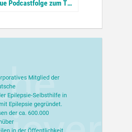
Neue Podcastfolge zum Thema Epilepsie
 bedeutet die Diagnose Epilepsie
 persönlicher und medizinischer
ht? Welche Untersuchungen helfen
 der Diagnosestellung? Antworten
diese Fragen gibt eine neue...
terlesen
rporatives Mitglied der
utsche
r Epilepsie-Selbsthilfe in
it Epilepsie gegründet.
sen der ca. 600.000
nüber
en in der Öffentlichkeit,