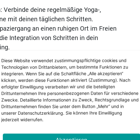
: Verbinde deine regelmäßige Yoga-,
ine mit deinen täglichen Schritten.
Spaziergang an einen ruhigen Ort im Freien
die Integration von Schritten in dein
ing.
nn du das Wasser liebst, zählt jede Runde
Diese Website verwendet zustimmungspflichtige cookies und
Technologien von Drittanbietern, um bestimmte Funktionen zu
igen Schrittzahl.
integrieren. Wenn Sie auf die Schaltfläche „Alle akzeptieren“
den: Umarme das Winterwunderland und
klicken, werden diese Funktionen aktiviert (Zustimmung). Nach
erfolgter Einwilligung verarbeiten wir und die beteiligten
ten Abenteuer in Schritte.
Drittunternehmen Ihre personenbezogenen Daten für verschiedene
Zwecke. Detaillierte Informationen zu Zweck, Rechtsgrundlage und
schritt gehen, ist nichts unmöglich.“
Drittunternehmen finden Sie unter dem Button „Mehr“ und in
unserer Datenschutzerklärung. Sie können Ihre Einwilligung
jederzeit widerrufen.
Z