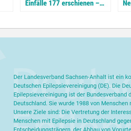
Einfälle 177 erschienen – Geschwister im Blickpunkt
al
Die neue Ausgabe der Einfälle ist
Was
beit
erschienen. Im Mittelpunkt steht
aus
diesmal ein Thema, das oft zu wenig
Sic
ein
Aufmerksamkeit bekommt: die
bei
Geschwister von Kindern mit
auf 
Epilepsie....
wei
weiterlesen
Der Landesverband Sachsen-Anhalt ist ein ko
Deutschen Epilepsievereinigung (DE). Die De
Epilepsievereinigung ist der Bundesverband de
Deutschland. Sie wurde 1988 von Menschen m
Unsere Ziele sind: Die Vertretung der Interes
Menschen mit Epilepsie in Deutschland gege
Entscheidungsträgern, der Abbau von Vorurteil