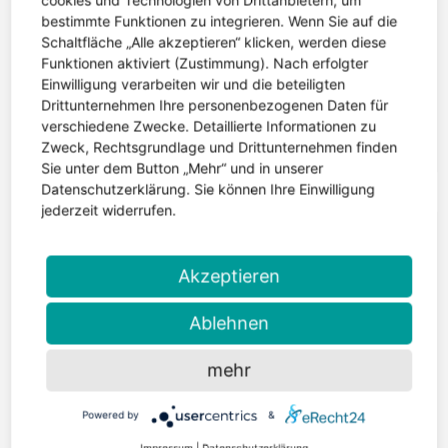
bestimmte Funktionen zu integrieren. Wenn Sie auf die
Schaltfläche „Alle akzeptieren“ klicken, werden diese
Funktionen aktiviert (Zustimmung). Nach erfolgter
Einwilligung verarbeiten wir und die beteiligten
Zurück zur Übersicht "Was ist
Drittunternehmen Ihre personenbezogenen Daten für
Epilepsie?"
verschiedene Zwecke. Detaillierte Informationen zu
Zweck, Rechtsgrundlage und Drittunternehmen finden
Sie unter dem Button „Mehr“ und in unserer
Datenschutzerklärung. Sie können Ihre Einwilligung
jederzeit widerrufen.
Akzeptieren
Ablehnen
mehr
Der Landesverband Sachsen-Anhalt ist
Powered by
&
ein korporatives Mitglied der Deutschen
Impressum
|
Datenschutzerklärung