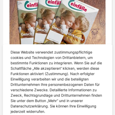
Diese Website verwendet zustimmungspflichtige
cookies und Technologien von Drittanbietern, um
bestimmte Funktionen zu integrieren. Wenn Sie auf die
Schaltfläche „Alle akzeptieren“ klicken, werden diese
6. Mai 2026 | Lesezeit: 2 Minuten
Funktionen aktiviert (Zustimmung). Nach erfolgter
Einfälle 177 erschienen – Geschwister im Blickpunkt
Einwilligung verarbeiten wir und die beteiligten
Drittunternehmen Ihre personenbezogenen Daten für
Die neue Ausgabe der Einfälle ist erschienen. Im
verschiedene Zwecke. Detaillierte Informationen zu
Mittelpunkt steht diesmal ein Thema, das oft zu
Zweck, Rechtsgrundlage und Drittunternehmen finden
wenig Aufmerksamkeit bekommt: die
Sie unter dem Button „Mehr“ und in unserer
Geschwister von Kindern mit Epilepsie....
Datenschutzerklärung. Sie können Ihre Einwilligung
jederzeit widerrufen.
weiterlesen