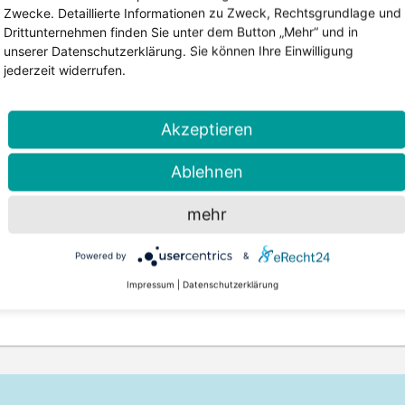
Zwecke. Detaillierte Informationen zu Zweck, Rechtsgrundlage und
Drittunternehmen finden Sie unter dem Button „Mehr“ und in
unserer Datenschutzerklärung. Sie können Ihre Einwilligung
jederzeit widerrufen.
Akzeptieren
Ablehnen
mehr
6. Mai 2026 | Lesezeit: 2 Minuten
7. Ap
Powered by
&
Einfälle 177 erschienen – Geschwister im Blickpunkt
Impressum
|
Datenschutzerklärung
al
Die neue Ausgabe der Einfälle ist
Was
beit
erschienen. Im Mittelpunkt steht
aus
diesmal ein Thema, das oft zu wenig
Sic
ein
Aufmerksamkeit bekommt: die
bei
Geschwister von Kindern mit
auf 