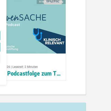
© Deutsche Hirnstiftung
ril 2026 | Lesezeit: 2 Minuten
Neue Podcastfolge zum Thema Epilepsie
 bedeutet die Diagnose Epilepsie
 persönlicher und medizinischer
ht? Welche Untersuchungen helfen
 der Diagnosestellung? Antworten
diese Fragen gibt eine neue...