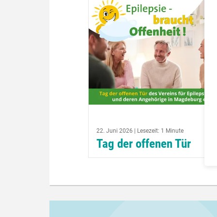
22. Juni 2026 | Lesezeit: 1 Minute
Tag der offenen Tür
Unter dem Motto: Schau einfach m
rein, informiere dich über unsere Ar
und nutze die Möglichkeit einer
individuellen Beratung, lädt der Ver
für Epilepsiekranke...