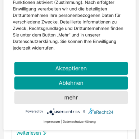
Funktionen aktiviert (Zustimmung). Nach erfolgter
Einwilligung verarbeiten wir und die beteiligten
Drittunternehmen Ihre personenbezogenen Daten für
verschiedene Zwecke. Detaillierte Informationen zu
Zweck, Rechtsgrundlage und Drittunternehmen finden
Sie unter dem Button „Mehr“ und in unserer
Datenschutzerklärung. Sie können Ihre Einwilligung
jederzeit widerrufen.
© Deutsche Hirnstiftung
Akzeptieren
7. April 2026 | Lesezeit: 2 Minuten
Neue Podcastfolge zum Thema Epilepsie
Ablehnen
Was bedeutet die Diagnose Epilepsie aus
mehr
persönlicher und medizinischer Sicht? Welche
Untersuchungen helfen bei der
Powered by
&
Diagnosestellung? Antworten auf diese Fragen
Impressum
|
Datenschutzerklärung
gibt eine neue...
weiterlesen