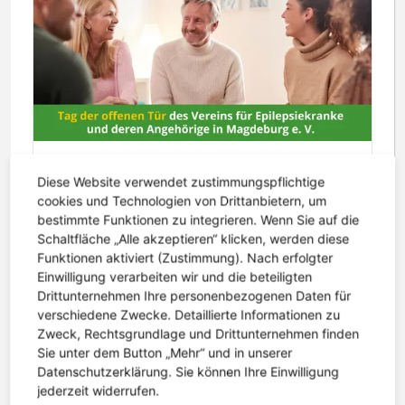
22. Juni 2026 | Lesezeit: 1 Minute
Diese Website verwendet zustimmungspflichtige
Tag der offenen Tür
cookies und Technologien von Drittanbietern, um
bestimmte Funktionen zu integrieren. Wenn Sie auf die
Unter dem Motto: Schau einfach mal rein,
Schaltfläche „Alle akzeptieren“ klicken, werden diese
informiere dich über unsere Arbeit und nutze die
Funktionen aktiviert (Zustimmung). Nach erfolgter
Möglichkeit einer individuellen Beratung, lädt der
Einwilligung verarbeiten wir und die beteiligten
Drittunternehmen Ihre personenbezogenen Daten für
Verein für Epilepsiekranke...
verschiedene Zwecke. Detaillierte Informationen zu
weiterlesen
Zweck, Rechtsgrundlage und Drittunternehmen finden
Sie unter dem Button „Mehr“ und in unserer
Datenschutzerklärung. Sie können Ihre Einwilligung
jederzeit widerrufen.