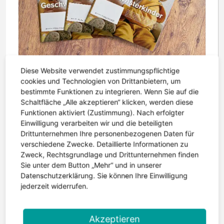
Diese Website verwendet zustimmungspflichtige
6. Mai 2026 | Lesezeit: 2 Minuten
cookies und Technologien von Drittanbietern, um
Einfälle 177 erschienen – Geschwister im Blickpunkt
bestimmte Funktionen zu integrieren. Wenn Sie auf die
Schaltfläche „Alle akzeptieren“ klicken, werden diese
Die neue Ausgabe der Einfälle ist erschienen. Im
Funktionen aktiviert (Zustimmung). Nach erfolgter
Mittelpunkt steht diesmal ein Thema, das oft zu
Einwilligung verarbeiten wir und die beteiligten
wenig Aufmerksamkeit bekommt: die
Drittunternehmen Ihre personenbezogenen Daten für
Geschwister von Kindern mit Epilepsie....
verschiedene Zwecke. Detaillierte Informationen zu
Zweck, Rechtsgrundlage und Drittunternehmen finden
weiterlesen
Sie unter dem Button „Mehr“ und in unserer
Datenschutzerklärung. Sie können Ihre Einwilligung
jederzeit widerrufen.
Akzeptieren