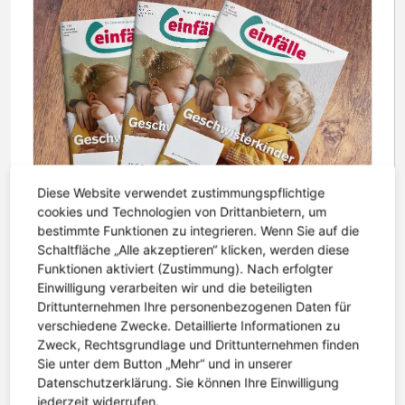
Diese Website verwendet zustimmungspflichtige
cookies und Technologien von Drittanbietern, um
bestimmte Funktionen zu integrieren. Wenn Sie auf die
Schaltfläche „Alle akzeptieren“ klicken, werden diese
Funktionen aktiviert (Zustimmung). Nach erfolgter
6. Mai 2026 | Lesezeit: 2 Minuten
Einwilligung verarbeiten wir und die beteiligten
Einfälle 177 erschienen – Geschwister im Blickpunkt
Drittunternehmen Ihre personenbezogenen Daten für
Die neue Ausgabe der Einfälle ist erschienen. Im
verschiedene Zwecke. Detaillierte Informationen zu
Mittelpunkt steht diesmal ein Thema, das oft zu
Zweck, Rechtsgrundlage und Drittunternehmen finden
Sie unter dem Button „Mehr“ und in unserer
wenig Aufmerksamkeit bekommt: die
Datenschutzerklärung. Sie können Ihre Einwilligung
Geschwister von Kindern mit Epilepsie....
jederzeit widerrufen.