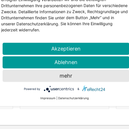
Drittunternehmen Ihre personenbezogenen Daten für verschiedene
Zwecke. Detaillierte Informationen zu Zweck, Rechtsgrundlage und
Drittunternehmen finden Sie unter dem Button „Mehr“ und in
unserer Datenschutzerklärung. Sie können Ihre Einwilligung
jederzeit widerrufen.
Akzeptieren
Ablehnen
mehr
Powered by
&
6. Mai 2026 | Lesezeit: 2 Minuten
7. Ap
Einfälle 177 erschienen – Geschwister im Blickpunkt
Impressum
|
Datenschutzerklärung
al
Die neue Ausgabe der Einfälle ist
Was
beit
erschienen. Im Mittelpunkt steht
aus
diesmal ein Thema, das oft zu wenig
Sic