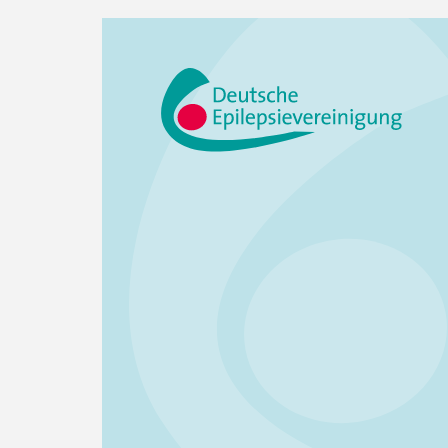
individuellen Beratung, lädt der Ver
für Epilepsiekranke...
weiterlesen