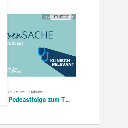
© Deutsche Hirnstiftung
ril 2026 | Lesezeit: 2 Minuten
Neue Podcastfolge zum Thema Epilepsie
 bedeutet die Diagnose Epilepsie
 persönlicher und medizinischer
ht? Welche Untersuchungen helfen