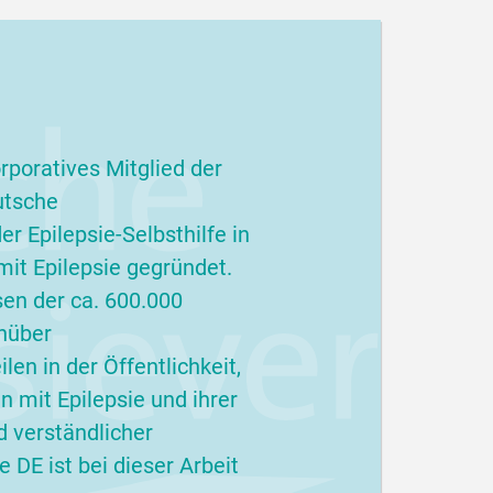
 der Diagnosestellung? Antworten
diese Fragen gibt eine neue...
terlesen
rporatives Mitglied der
utsche
r Epilepsie-Selbsthilfe in
it Epilepsie gegründet.
sen der ca. 600.000
nüber
en in der Öffentlichkeit,
 mit Epilepsie und ihrer
d verständlicher
 DE ist bei dieser Arbeit