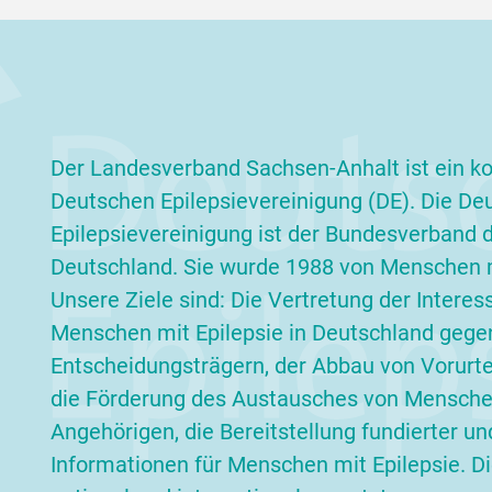
ein
Aufmerksamkeit bekommt: die
bei
Geschwister von Kindern mit
auf 
Epilepsie....
wei
weiterlesen
Der Landesverband Sachsen-Anhalt ist ein ko
Deutschen Epilepsievereinigung (DE). Die De
Epilepsievereinigung ist der Bundesverband de
Deutschland. Sie wurde 1988 von Menschen m
Unsere Ziele sind: Die Vertretung der Interes
Menschen mit Epilepsie in Deutschland gege
Entscheidungsträgern, der Abbau von Vorurteil
die Förderung des Austausches von Menschen
Angehörigen, die Bereitstellung fundierter un
Informationen für Menschen mit Epilepsie. Die