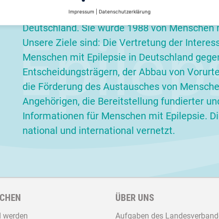
Epilepsievereinigung ist der Bundesverband de
Impressum
|
Datenschutzerklärung
Deutschland. Sie wurde 1988 von Menschen m
Unsere Ziele sind: Die Vertretung der Interes
Menschen mit Epilepsie in Deutschland gege
Entscheidungsträgern, der Abbau von Vorurteil
die Förderung des Austausches von Menschen
Angehörigen, die Bereitstellung fundierter un
Informationen für Menschen mit Epilepsie. Die
national und international vernetzt.
CHEN
ÜBER UNS
d werden
Aufgaben des Landesverband