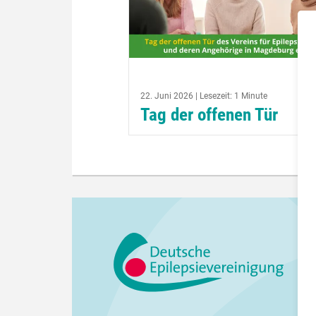
22. Juni 2026 | Lesezeit: 1 Minute
Tag der offenen Tür
Unter dem Motto: Schau einfach m
rein, informiere dich über unsere Ar
und nutze die Möglichkeit einer
individuellen Beratung, lädt der Ver
für Epilepsiekranke...
weiterlesen