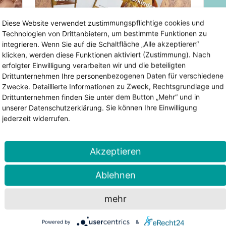
Diese Website verwendet zustimmungspflichtige cookies und
Technologien von Drittanbietern, um bestimmte Funktionen zu
integrieren. Wenn Sie auf die Schaltfläche „Alle akzeptieren“
klicken, werden diese Funktionen aktiviert (Zustimmung). Nach
erfolgter Einwilligung verarbeiten wir und die beteiligten
6. Mai 2026 | Lesezeit: 2 Minuten
7. Ap
Drittunternehmen Ihre personenbezogenen Daten für verschiedene
Einfälle 177 erschienen – Geschwister im Blickpunkt
Zwecke. Detaillierte Informationen zu Zweck, Rechtsgrundlage und
Drittunternehmen finden Sie unter dem Button „Mehr“ und in
al
Die neue Ausgabe der Einfälle ist
Was
unserer Datenschutzerklärung. Sie können Ihre Einwilligung
beit
erschienen. Im Mittelpunkt steht
aus
jederzeit widerrufen.
diesmal ein Thema, das oft zu wenig
Sic
ein
Aufmerksamkeit bekommt: die
bei
Geschwister von Kindern mit
auf 
Akzeptieren
Epilepsie....
wei
Ablehnen
weiterlesen
mehr
Der Landesverband Sachsen-Anhalt ist ein ko
Deutschen Epilepsievereinigung (DE). Die De
Powered by
&