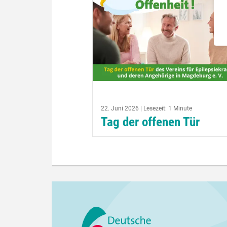
22. Juni 2026 | Lesezeit: 1 Minute
Tag der offenen Tür
Unter dem Motto: Schau einfach m
rein, informiere dich über unsere Ar
und nutze die Möglichkeit einer
individuellen Beratung, lädt der Ver
für Epilepsiekranke...
weiterlesen