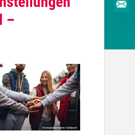
instellungen
d –
© envatoelements | halfpoint