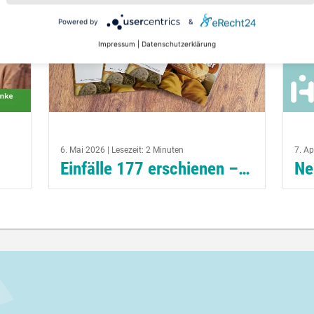
Powered by
&
Impressum
|
Datenschutzerklärung
6. Mai 2026 | Lesezeit: 2 Minuten
7. Ap
Einfälle 177 erschienen – Geschwister im Blickpunkt
al
Die neue Ausgabe der Einfälle ist
Was
beit
erschienen. Im Mittelpunkt steht
aus
diesmal ein Thema, das oft zu wenig
Sic
ein
Aufmerksamkeit bekommt: die
bei
Geschwister von Kindern mit
auf 
Epilepsie....
wei
weiterlesen