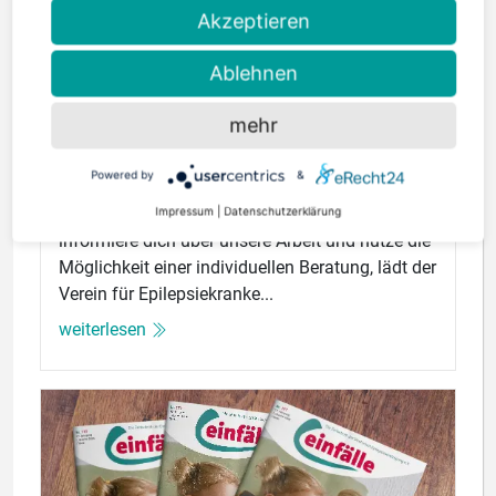
Akzeptieren
Ablehnen
mehr
22. Juni 2026 | Lesezeit: 1 Minute
Tag der offenen Tür
Powered by
&
Impressum
|
Datenschutzerklärung
Unter dem Motto: Schau einfach mal rein,
informiere dich über unsere Arbeit und nutze die
Möglichkeit einer individuellen Beratung, lädt der
Verein für Epilepsiekranke...
weiterlesen