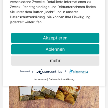
verschiedene Zwecke. Detaillierte Informationen zu
Unter dem Motto: Schau einfach mal rein,
Zweck, Rechtsgrundlage und Drittunternehmen finden
informiere dich über unsere Arbeit und nutze die
Sie unter dem Button „Mehr“ und in unserer
Möglichkeit einer individuellen Beratung, lädt der
Datenschutzerklärung. Sie können Ihre Einwilligung
jederzeit widerrufen.
Verein für Epilepsiekranke...
weiterlesen
Akzeptieren
Ablehnen
mehr
Powered by
&
Impressum
|
Datenschutzerklärung