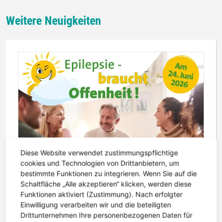
Weitere Neuigkeiten
Diese Website verwendet zustimmungspflichtige
cookies und Technologien von Drittanbietern, um
bestimmte Funktionen zu integrieren. Wenn Sie auf die
Schaltfläche „Alle akzeptieren“ klicken, werden diese
Funktionen aktiviert (Zustimmung). Nach erfolgter
Einwilligung verarbeiten wir und die beteiligten
22. Juni 2026 | Lesezeit: 1 Minute
Tag der offenen Tür
Drittunternehmen Ihre personenbezogenen Daten für